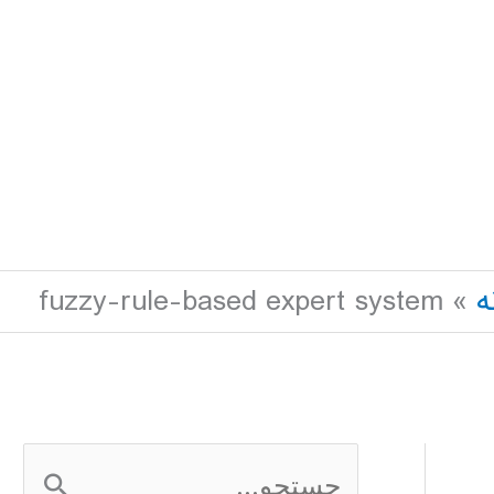
ه
fuzzy-rule-based expert system
ج