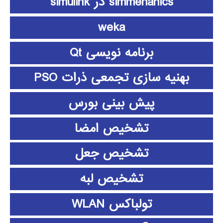
simmehanics در simulink
weka
برنامه نویسی Qt
بهنیه سازی تجمعی ذرات PSO
پیش بینی بورس
تشخیص امضا
تشخیص جعل
تشخیص لبه
تولباکس WLAN