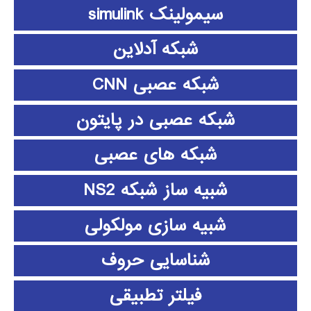
سیمولینک simulink
شبکه آدلاین
شبکه عصبی CNN
شبکه عصبی در پایتون
شبکه های عصبی
شبیه ساز شبکه NS2
شبیه سازی مولکولی
شناسایی حروف
فیلتر تطبیقی