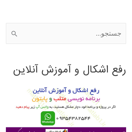
نرم‌افزار
متلب
ج
matlab
س
ت
رفع اشکال و آموزش آنلاین
ج
و
ب
ر
ا