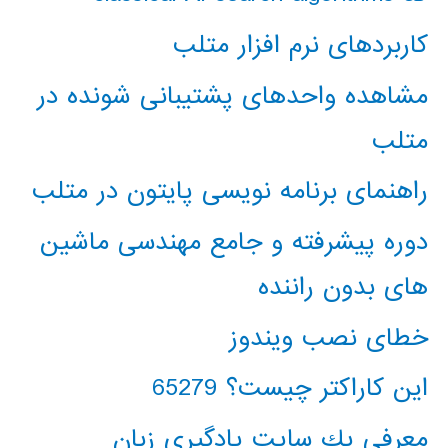
کاربردهای نرم افزار متلب
مشاهده واحدهای پشتیبانی شونده در
متلب
راهنمای برنامه نویسی پایتون در متلب
دوره پیشرفته و جامع مهندسی ماشین
های بدون راننده
خطای نصب ویندوز
این کاراکتر چیست؟ 65279
معرفي يك سايت يادگيري زبان