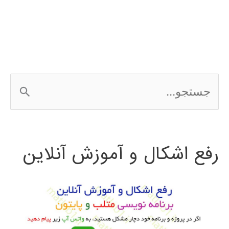
game
theory
ج
س
ت
رفع اشکال و آموزش آنلاین
ج
و
ب
ر