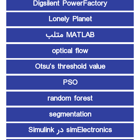
Digsilent PowerFactory
Lonely Planet
MATLAB متلب
optical flow
Otsu’s threshold value
PSO
random forest
segmentation
simElectronics در Simulink