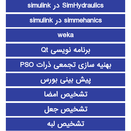
SimHydraulics در simulink
simmehanics در simulink
weka
برنامه نویسی Qt
بهنیه سازی تجمعی ذرات PSO
پیش بینی بورس
تشخیص امضا
تشخیص جعل
تشخیص لبه