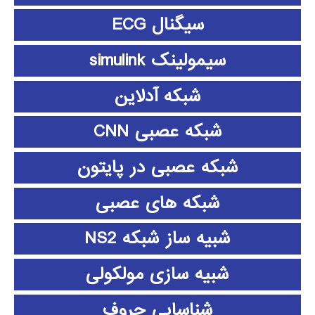
سیگنال ECG
سیمولینک simulink
شبکه آدلاین
شبکه عصبی CNN
شبکه عصبی در پایتون
شبکه های عصبی
شبیه ساز شبکه NS2
شبیه سازی مولکولی
شناسایی حروف