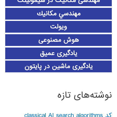
مهندسی مکانیک در سیمولینک
مهندسي مكانيك
ویولت
هوش مصنوعی
یادگیری عمیق
یادگیری ماشین در پایتون
نوشته‌های تازه
کد classical AI search algorithms