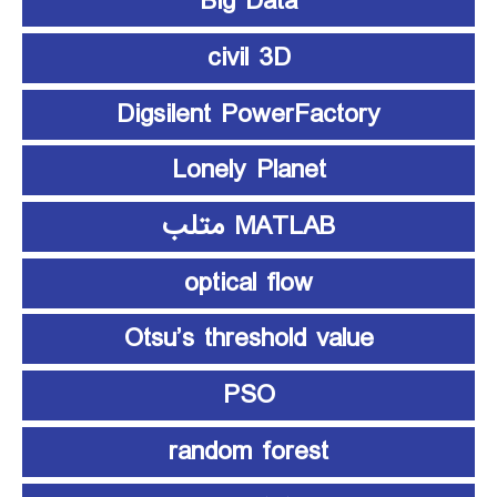
Big Data
civil 3D
Digsilent PowerFactory
Lonely Planet
MATLAB متلب
optical flow
Otsu’s threshold value
PSO
random forest