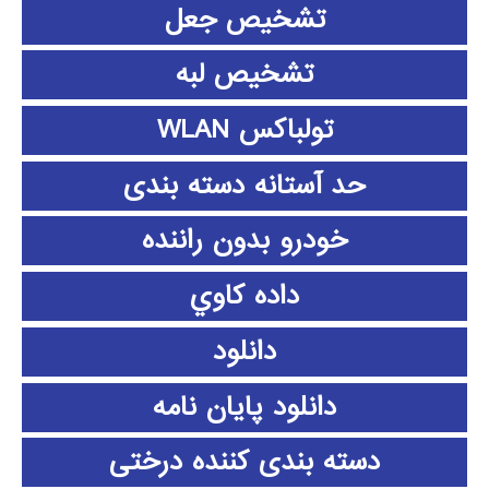
تشخیص جعل
تشخیص لبه
تولباکس WLAN
حد آستانه دسته بندی
خودرو بدون راننده
داده كاوي
دانلود
دانلود پايان نامه
دسته بندی کننده درختی