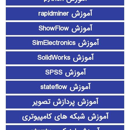
آموزش rapidminer
آموزش ShowFlow
آموزش SimElectronics
آموزش SolidWorks
آموزش SPSS
آموزش stateflow
آموزش پردازش تصویر
آموزش شبکه های کامپیوتری