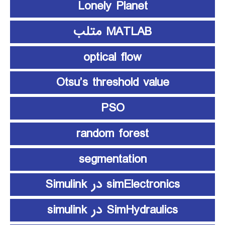
Lonely Planet
MATLAB متلب
optical flow
Otsu’s threshold value
PSO
random forest
segmentation
simElectronics در Simulink
SimHydraulics در simulink