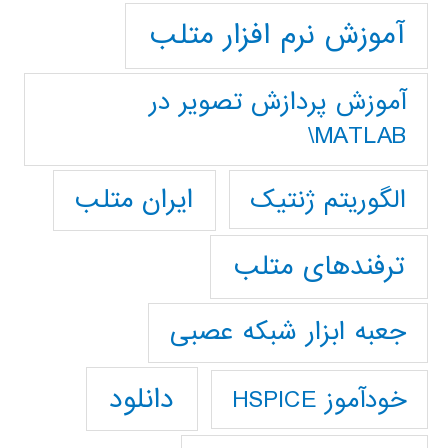
آموزش نرم افزار متلب
آموزش پردازش تصوير در
MATLAB\
ایران متلب
الگوریتم ژنتیک
ترفندهای متلب
جعبه ابزار شبکه عصبی
دانلود
خودآموز HSPICE