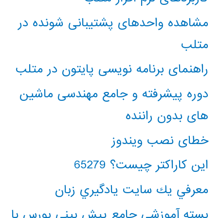
مشاهده واحدهای پشتیبانی شونده در
متلب
راهنمای برنامه نویسی پایتون در متلب
دوره پیشرفته و جامع مهندسی ماشین
های بدون راننده
خطای نصب ویندوز
این کاراکتر چیست؟ 65279
معرفي يك سايت يادگيري زبان
بسته آموزشی جامع پیش بینی بورس با