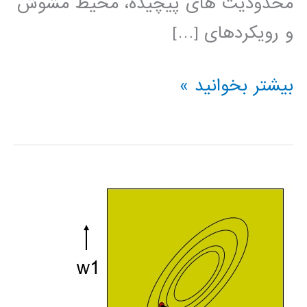
محدودیت های پیچیده، محیط مشوش
و رویکردهای […]
کتاب
بیشتر بخوانید »
الگوهای
هوش
محاسباتی
برای
مسئله
های
بهینه