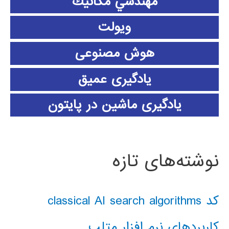
مهندسي مكانيك
ویولت
هوش مصنوعی
یادگیری عمیق
یادگیری ماشین در پایتون
نوشته‌های تازه
کد classical AI search algorithms
کاربردهای نرم افزار متلب