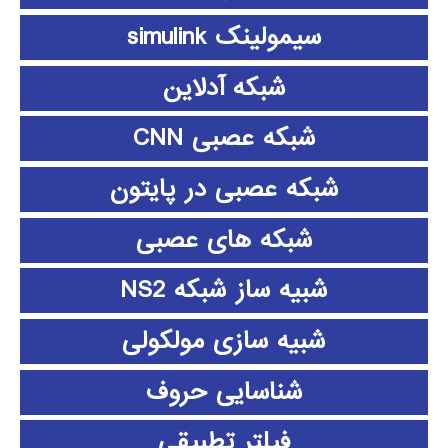
سیمولینک simulink
شبکه آدلاین
شبکه عصبی CNN
شبکه عصبی در پایتون
شبکه های عصبی
شبیه ساز شبکه NS2
شبیه سازی مولکولی
شناسایی حروف
فیلتر تطبیقی