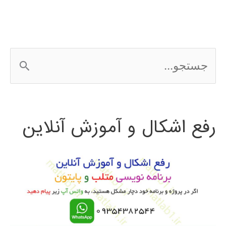
ج
س
ت
رفع اشکال و آموزش آنلاین
ج
و
ب
ر
ا