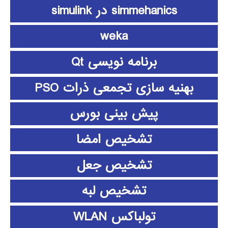
simmehanics در simulink
weka
برنامه نویسی Qt
بهنیه سازی تجمعی ذرات PSO
پیش بینی بورس
تشخیص امضا
تشخیص جعل
تشخیص لبه
تولباکس WLAN