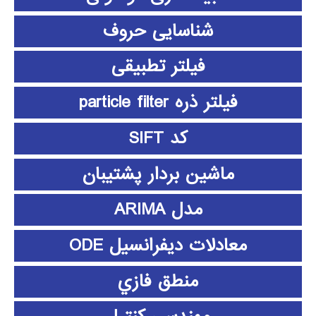
شناسایی حروف
فیلتر تطبیقی
فیلتر ذره particle filter
کد SIFT
ماشین بردار پشتیبان
مدل ARIMA
معادلات دیفرانسیل ODE
منطق فازي