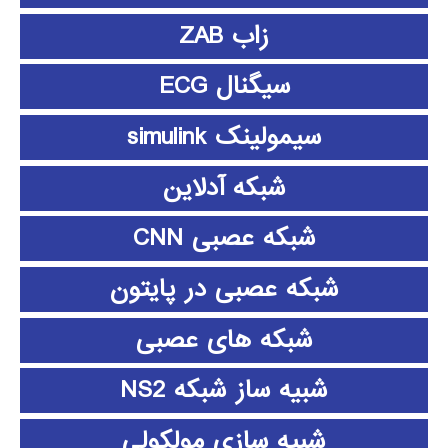
زاب ZAB
سیگنال ECG
سیمولینک simulink
شبکه آدلاین
شبکه عصبی CNN
شبکه عصبی در پایتون
شبکه های عصبی
شبیه ساز شبکه NS2
شبیه سازی مولکولی