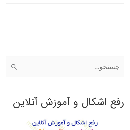
شناسایی
و
استخراج
ویژگی
در
ج
بینایی
س
ماشین
ت
رفع اشکال و آموزش آنلاین
ج
و
ب