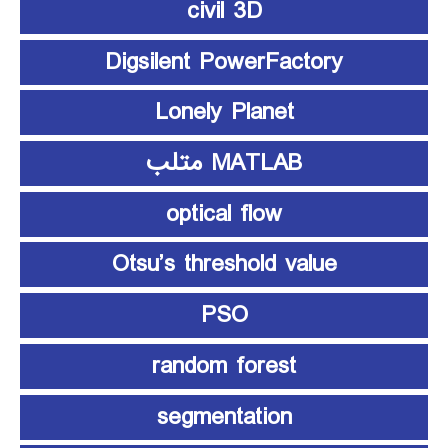
civil 3D
Digsilent PowerFactory
Lonely Planet
MATLAB متلب
optical flow
Otsu’s threshold value
PSO
random forest
segmentation