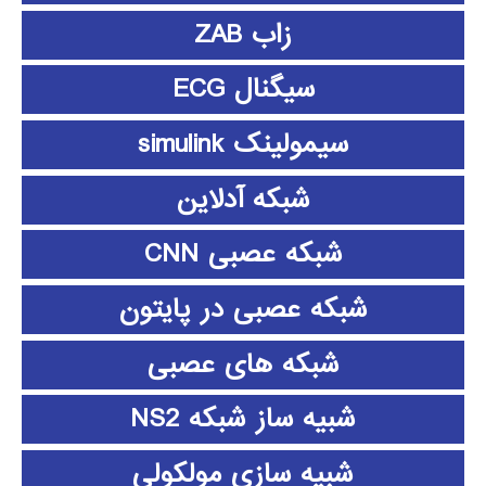
زاب ZAB
سیگنال ECG
سیمولینک simulink
شبکه آدلاین
شبکه عصبی CNN
شبکه عصبی در پایتون
شبکه های عصبی
شبیه ساز شبکه NS2
شبیه سازی مولکولی