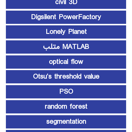
civil 3D
Digsilent PowerFactory
Lonely Planet
MATLAB متلب
optical flow
Otsu’s threshold value
PSO
random forest
segmentation