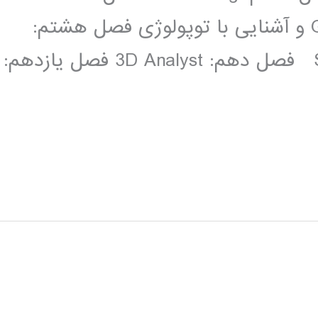
هفتم:Geoprocessing , Georeferencing و آشنایی با توپولوژی فصل هشتم:
ابزار ArcScan فصل نهم:Spatial Analyst فصل دهم: 3D Analyst فصل یازدهم: