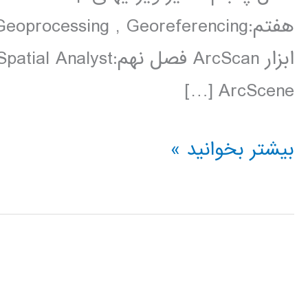
ArcScene […]
فیلم
بیشتر بخوانید »
آموزش
فارسی
نرم
افزار