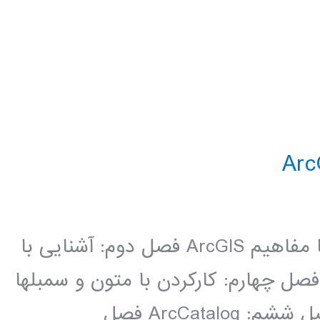
سر فصل مطالب : فصل اول: آشنایی با مفاهیم ArcGIS فصل دوم: آشنایی با
­ها فصل چهارم: کارکردن با متون و سمبل­ها
فصل پنجم: سایر ویژگی­های Arcmap فصل ششم: ArcCatalog فصل