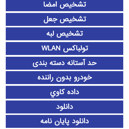
تشخیص امضا
تشخیص جعل
تشخیص لبه
تولباکس WLAN
حد آستانه دسته بندی
خودرو بدون راننده
داده كاوي
دانلود
دانلود پايان نامه