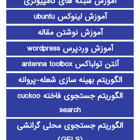
آموزش شبکه های کامپیوتری
آموزش لینوکس ubuntu
آموزش نوشتن مقاله
آموزش وردپرس wordpress
آنتن تولباکس antenna toolbox
الگوریتم بهینه سازی شعله-پروانه
الگوریتم جستجوی فاخته cuckoo
search
الگوریتم جستجوی محلی گرانشی
(GELS)