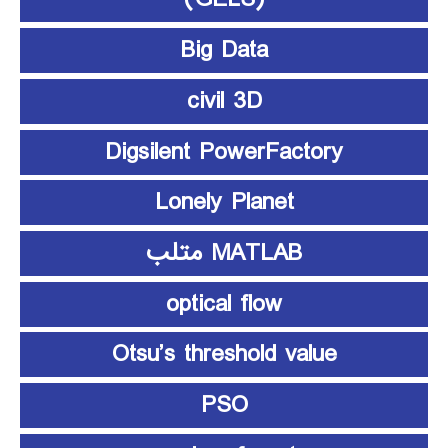
Big Data
civil 3D
Digsilent PowerFactory
Lonely Planet
MATLAB متلب
optical flow
Otsu’s threshold value
PSO