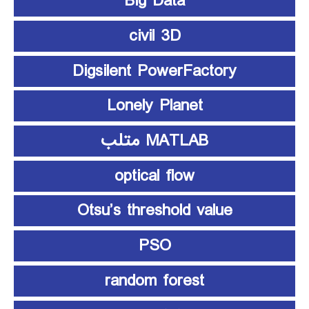
Big Data
civil 3D
Digsilent PowerFactory
Lonely Planet
MATLAB متلب
optical flow
Otsu’s threshold value
PSO
random forest