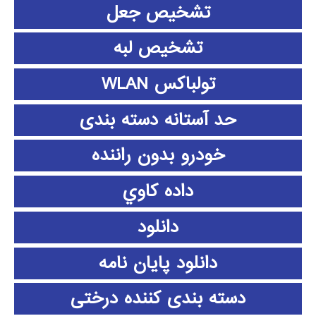
تشخیص جعل
تشخیص لبه
تولباکس WLAN
حد آستانه دسته بندی
خودرو بدون راننده
داده كاوي
دانلود
دانلود پايان نامه
دسته بندی کننده درختی