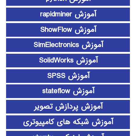
آموزش rapidminer
آموزش ShowFlow
آموزش SimElectronics
آموزش SolidWorks
آموزش SPSS
آموزش stateflow
آموزش پردازش تصویر
آموزش شبکه های کامپیوتری