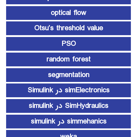
optical flow
Otsu’s threshold value
PSO
random forest
segmentation
simElectronics در Simulink
SimHydraulics در simulink
simmehanics در simulink
weka