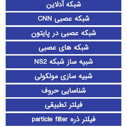
شبکه آدلاین
شبکه عصبی CNN
شبکه عصبی در پایتون
شبکه های عصبی
شبیه ساز شبکه NS2
شبیه سازی مولکولی
شناسایی حروف
فیلتر تطبیقی
فیلتر ذره particle filter