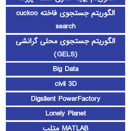
الگوریتم جستجوی فاخته cuckoo
search
الگوریتم جستجوی محلی گرانشی
(GELS)
Big Data
civil 3D
Digsilent PowerFactory
Lonely Planet
MATLAB متلب