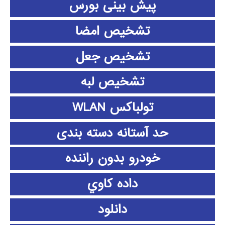
پیش بینی بورس
تشخیص امضا
تشخیص جعل
تشخیص لبه
تولباکس WLAN
حد آستانه دسته بندی
خودرو بدون راننده
داده كاوي
دانلود