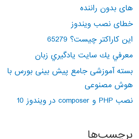
های بدون راننده
خطای نصب ویندوز
این کاراکتر چیست؟ 65279
معرفي يك سايت يادگيري زبان
بسته آموزشی جامع پیش بینی بورس با
هوش مصنوعی
نصب PHP و composer در ویندوز 10
برچسب‌ها