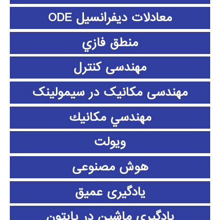
معادلات دیفرانسیل ODE
منطق فازي
مهندسی کنترل
مهندسی مکانیک در سیمولینک
مهندسي مكانيك
ویولت
هوش مصنوعی
یادگیری عمیق
یادگیری ماشین در پایتون