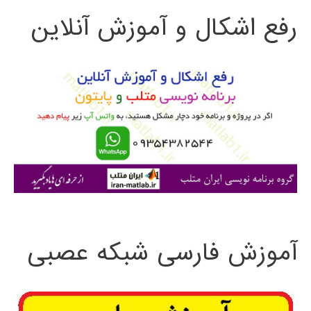
رفع اشکال و آموزش آنلاین
ج
و
ب
ر
ا
ی
:
آموزش فارسی شبکه عصبی