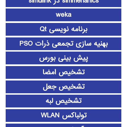
simmehanics در simulink
weka
برنامه نویسی Qt
بهنیه سازی تجمعی ذرات PSO
پیش بینی بورس
تشخیص امضا
تشخیص جعل
تشخیص لبه
تولباکس WLAN