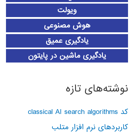
ویولت
هوش مصنوعی
یادگیری عمیق
یادگیری ماشین در پایتون
نوشته‌های تازه
کد classical AI search algorithms
کاربردهای نرم افزار متلب