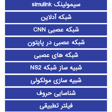
سیمولینک simulink
شبکه آدلاین
شبکه عصبی CNN
شبکه عصبی در پایتون
شبکه های عصبی
شبیه ساز شبکه NS2
شبیه سازی مولکولی
شناسایی حروف
فیلتر تطبیقی