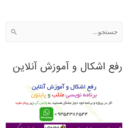
متلب
ج
س
ت
رفع اشکال و آموزش آنلاین
ج
و
ب
ر
ا