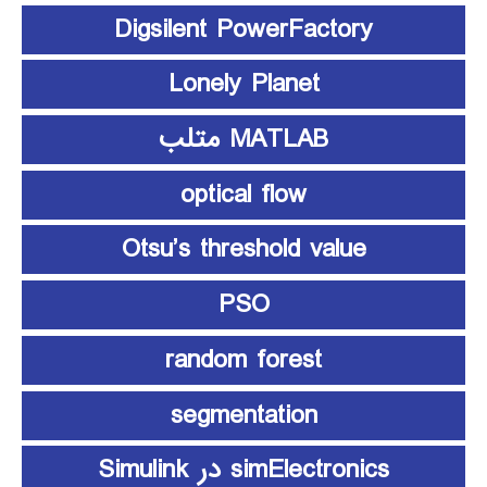
Digsilent PowerFactory
Lonely Planet
MATLAB متلب
optical flow
Otsu’s threshold value
PSO
random forest
segmentation
simElectronics در Simulink