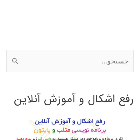
متلب
سیستم
های
مخابراتی
ج
WLAN
س
ت
رفع اشکال و آموزش آنلاین
ج
و
ب