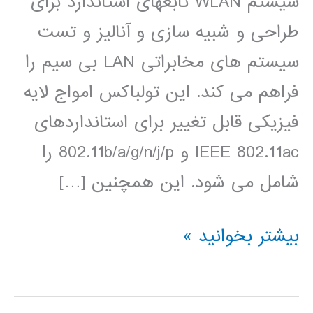
سیستم WLAN تابعهای استاندارد برای
طراحی و شبیه سازی و آنالیز و تست
سیستم های مخابراتی LAN بی سیم را
فراهم می کند. این تولباکس امواج لایه
فیزیکی قابل تغییر برای استانداردهای
IEEE 802.11ac و 802.11b/a/g/n/j/p را
شامل می شود. این همچنین […]
آموزش
بیشتر بخوانید »
فارسی
تولباکس