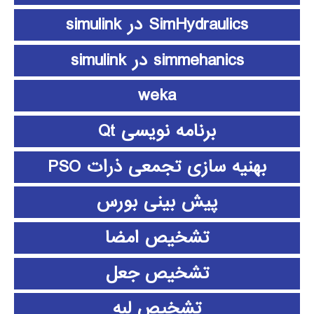
SimHydraulics در simulink
simmehanics در simulink
weka
برنامه نویسی Qt
بهنیه سازی تجمعی ذرات PSO
پیش بینی بورس
تشخیص امضا
تشخیص جعل
تشخیص لبه