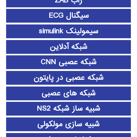
زاب ZAB
سیگنال ECG
سیمولینک simulink
شبکه آدلاین
شبکه عصبی CNN
شبکه عصبی در پایتون
شبکه های عصبی
شبیه ساز شبکه NS2
شبیه سازی مولکولی