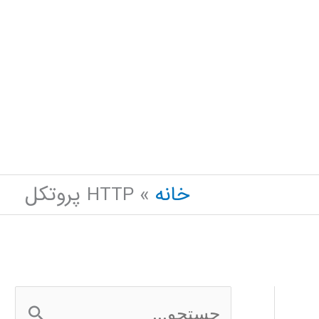
خانه
HTTP پروتکل
ج