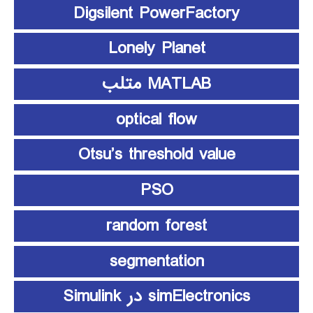
Digsilent PowerFactory
Lonely Planet
MATLAB متلب
optical flow
Otsu’s threshold value
PSO
random forest
segmentation
simElectronics در Simulink