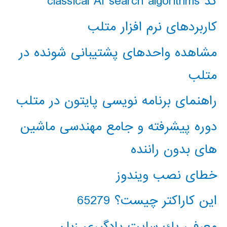
کد classical AI search algorithms
کاربردهای نرم افزار متلب
مشاهده واحدهای پشتیبانی شونده در
متلب
راهنمای برنامه نویسی پایتون در متلب
دوره پیشرفته و جامع مهندسی ماشین
های بدون راننده
خطای نصب ویندوز
این کاراکتر چیست؟ 65279
معرفي يك سايت يادگيري زبان