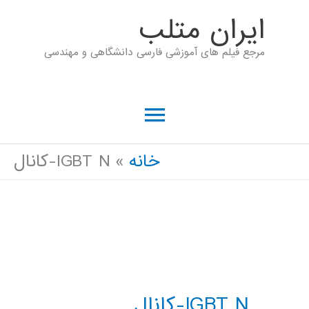
رش
ايران متلب
ه
مرجع فیلم های آموزشی فارسی دانشگاهی و مهندسی
حتوا
فهرست
اصلی
خانه
IGBT N-کانال
IGBT N-کانال