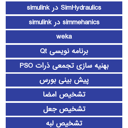
SimHydraulics در simulink
simmehanics در simulink
weka
برنامه نویسی Qt
بهنیه سازی تجمعی ذرات PSO
پیش بینی بورس
تشخیص امضا
تشخیص جعل
تشخیص لبه