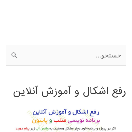
در
simulink
ج
س
ت
رفع اشکال و آموزش آنلاین
ج
و
ب
ر