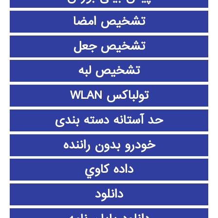
تشخیص امضا
تشخیص جعل
تشخیص لبه
تولباکس WLAN
حد آستانه دسته بندی
خودرو بدون راننده
داده كاوي
دانلود