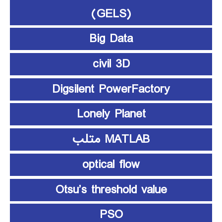
(GELS)
Big Data
civil 3D
Digsilent PowerFactory
Lonely Planet
MATLAB متلب
optical flow
Otsu’s threshold value
PSO