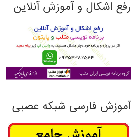
رفع اشکال و آموزش آنلاین
ج
دیجیتال
و
DSP
ب
ر
ا
ی
:
آموزش فارسی شبکه عصبی