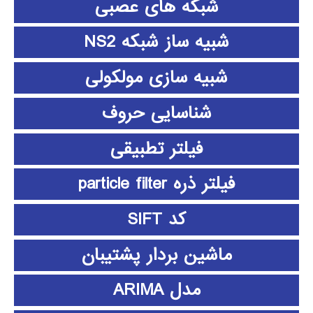
شبکه های عصبی
شبیه ساز شبکه NS2
شبیه سازی مولکولی
شناسایی حروف
فیلتر تطبیقی
فیلتر ذره particle filter
کد SIFT
ماشین بردار پشتیبان
مدل ARIMA