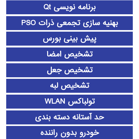
برنامه نویسی Qt
بهنیه سازی تجمعی ذرات PSO
پیش بینی بورس
تشخیص امضا
تشخیص جعل
تشخیص لبه
تولباکس WLAN
حد آستانه دسته بندی
خودرو بدون راننده