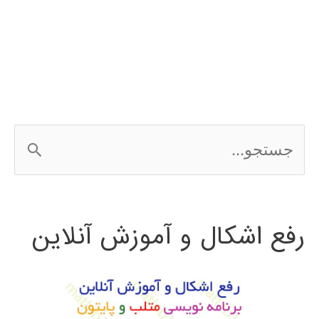
بینایی
ماشین
ج
س
ت
رفع اشکال و آموزش آنلاین
ج
و
ب