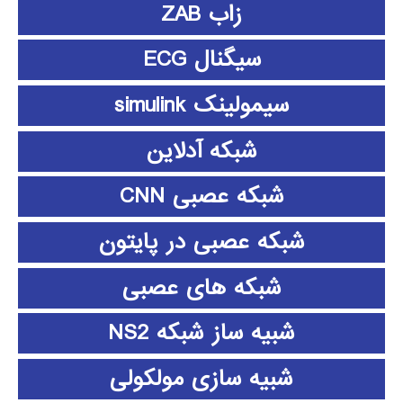
زاب ZAB
سیگنال ECG
سیمولینک simulink
شبکه آدلاین
شبکه عصبی CNN
شبکه عصبی در پایتون
شبکه های عصبی
شبیه ساز شبکه NS2
شبیه سازی مولکولی