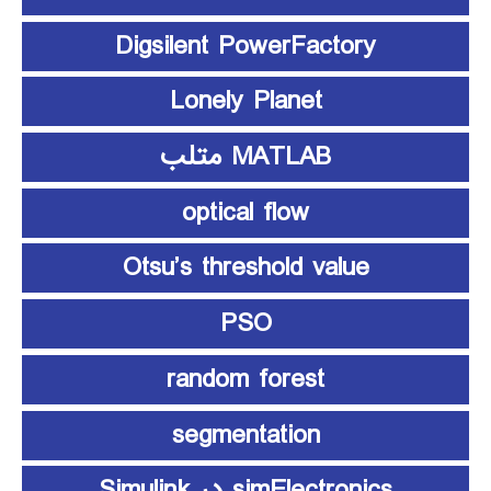
Digsilent PowerFactory
Lonely Planet
MATLAB متلب
optical flow
Otsu’s threshold value
PSO
random forest
segmentation
simElectronics در Simulink