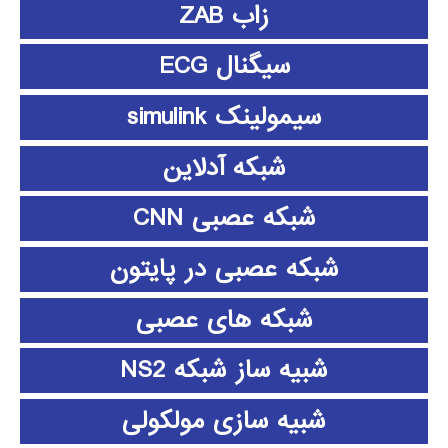
زاب ZAB
سیگنال ECG
سیمولینک simulink
شبکه آدلاین
شبکه عصبی CNN
شبکه عصبی در پایتون
شبکه های عصبی
شبیه ساز شبکه NS2
شبیه سازی مولکولی