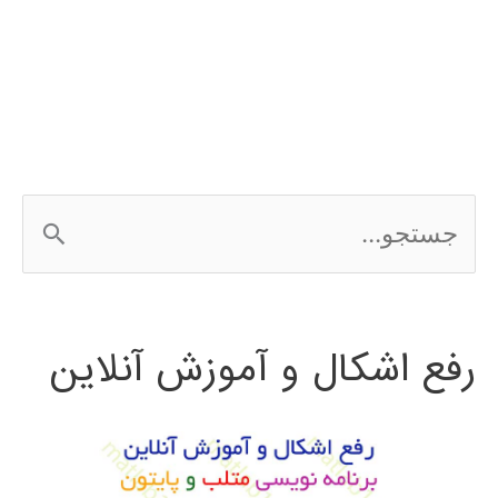
بینایی
ماشین
ج
س
ت
رفع اشکال و آموزش آنلاین
ج
و
ب