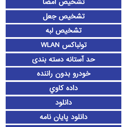
تشخیص امضا
تشخیص جعل
تشخیص لبه
تولباکس WLAN
حد آستانه دسته بندی
خودرو بدون راننده
داده كاوي
دانلود
دانلود پايان نامه