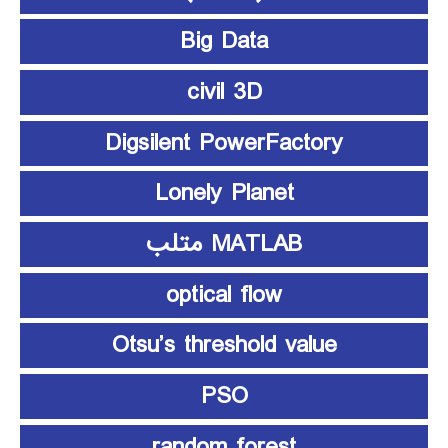
Big Data
civil 3D
Digsilent PowerFactory
Lonely Planet
MATLAB متلب
optical flow
Otsu’s threshold value
PSO
random forest