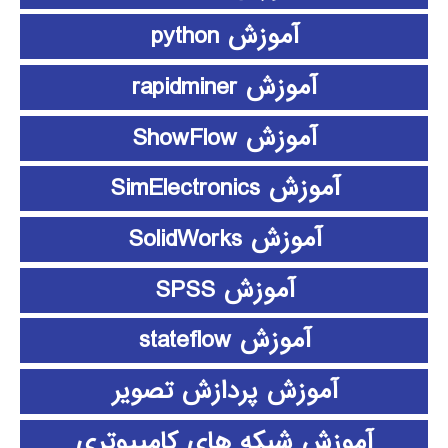
آموزش python
آموزش rapidminer
آموزش ShowFlow
آموزش SimElectronics
آموزش SolidWorks
آموزش SPSS
آموزش stateflow
آموزش پردازش تصویر
آموزش شبکه های کامپیوتری