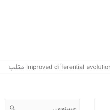
Improved differential evo) متلب
ج