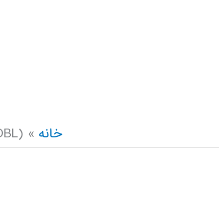
رش
ه
حتوا
خانه
E-OBL