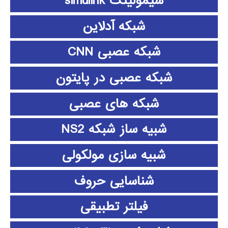
سیمولینک simulink
شبکه آدلاین
شبکه عصبی CNN
شبکه عصبی در پایتون
شبکه های عصبی
شبیه ساز شبکه NS2
شبیه سازی مولکولی
شناسایی حروف
فیلتر تطبیقی