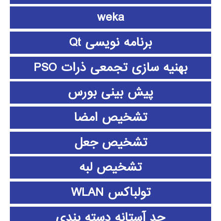
weka
برنامه نویسی Qt
بهنیه سازی تجمعی ذرات PSO
پیش بینی بورس
تشخیص امضا
تشخیص جعل
تشخیص لبه
تولباکس WLAN
حد آستانه دسته بندی