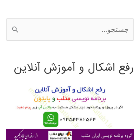
ج
س
ت
رفع اشکال و آموزش آنلاین
ج
و
ب
ر
ا
ی