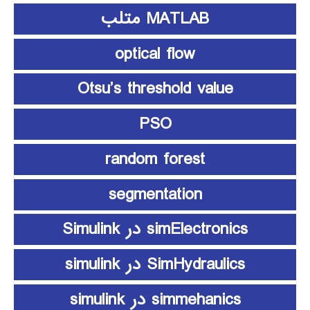
MATLAB متلب
optical flow
Otsu’s threshold value
PSO
random forest
segmentation
simElectronics در Simulink
SimHydraulics در simulink
simmehanics در simulink