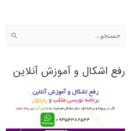
کامپیوتری
ج
س
ت
رفع اشکال و آموزش آنلاین
ج
و
ب
ر
ا