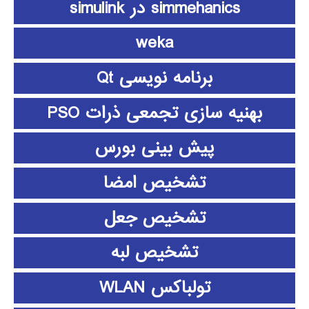
simmehanics در simulink
weka
برنامه نویسی Qt
بهنیه سازی تجمعی ذرات PSO
پیش بینی بورس
تشخیص امضا
تشخیص جعل
تشخیص لبه
تولباکس WLAN