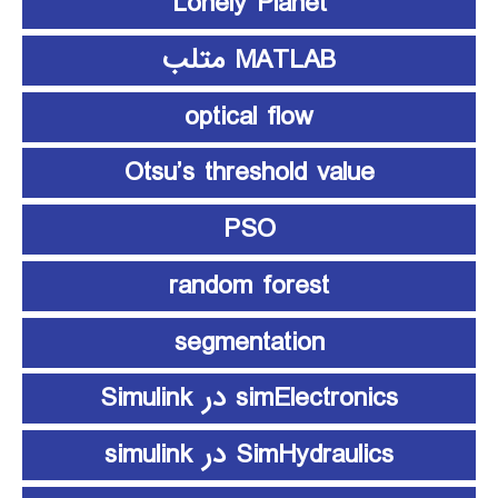
Lonely Planet
MATLAB متلب
optical flow
Otsu’s threshold value
PSO
random forest
segmentation
simElectronics در Simulink
SimHydraulics در simulink