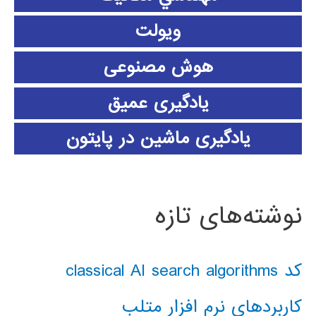
ویولت
هوش مصنوعی
یادگیری عمیق
یادگیری ماشین در پایتون
نوشته‌های تازه
کد classical AI search algorithms
کاربردهای نرم افزار متلب