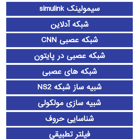
سیمولینک simulink
شبکه آدلاین
شبکه عصبی CNN
شبکه عصبی در پایتون
شبکه های عصبی
شبیه ساز شبکه NS2
شبیه سازی مولکولی
شناسایی حروف
فیلتر تطبیقی