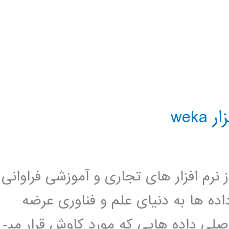
wek
اوی Weka تا به امروز نرم افزار های تجاری و آموزشی فراوانی
ده ها به دنيای علم و فناوری عرضه
شده­اند. هريک از آنها با توجه به نوع اصلی داده هايی که مورد کاوش قرار مي­