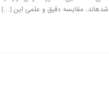
شده­اند. مقايسه دقيق و علمی اين […]