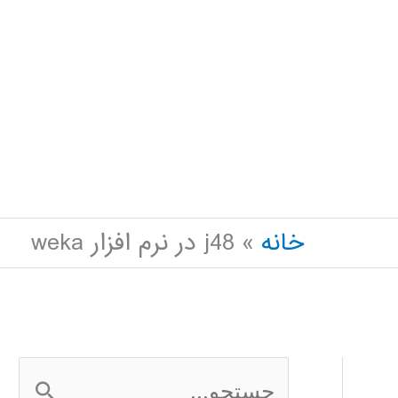
خانه
j48 در نرم افزار weka
ج