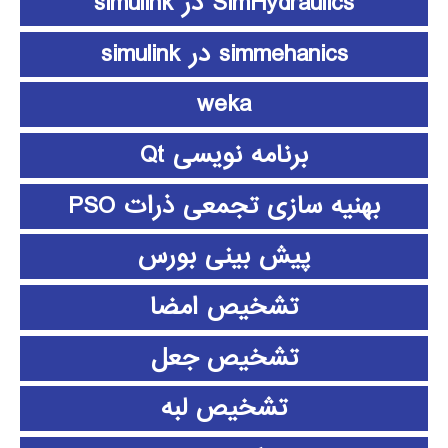
SimHydraulics در simulink
simmehanics در simulink
weka
برنامه نویسی Qt
بهنیه سازی تجمعی ذرات PSO
پیش بینی بورس
تشخیص امضا
تشخیص جعل
تشخیص لبه