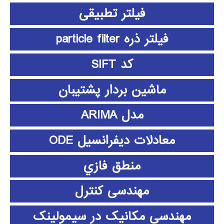
فیلتر تطبیقی
فیلتر ذره particle filter
کد SIFT
ماشین بردار پشتیبان
مدل ARIMA
معادلات دیفرانسیل ODE
منطق فازي
مهندسی کنترل
مهندسی مکانیک در سیمولینک