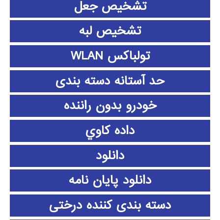
تشخیص جعل
تشخیص لبه
تولباکس WLAN
حد آستانه دسته بندی
خودرو بدون راننده
داده كاوي
دانلود
دانلود پايان نامه
دسته بندی کننده درختی