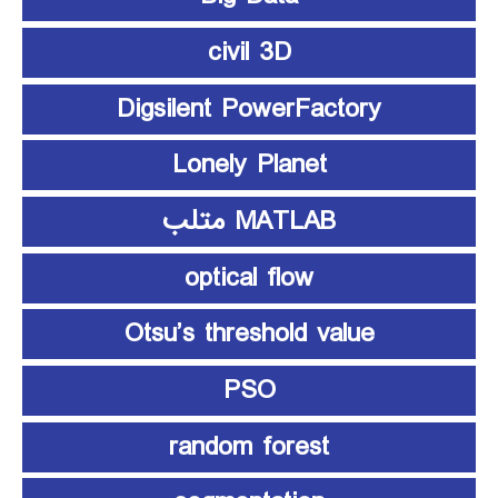
civil 3D
Digsilent PowerFactory
Lonely Planet
MATLAB متلب
optical flow
Otsu’s threshold value
PSO
random forest