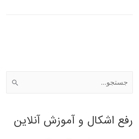
zum
Erlernen
der
persischen
Sprache
ج
س
ت
رفع اشکال و آموزش آنلاین
ج
و