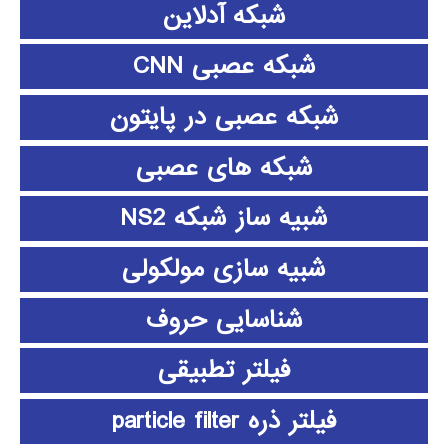
شبکه آدلاین
شبکه عصبی CNN
شبکه عصبی در پایتون
شبکه های عصبی
شبیه ساز شبکه NS2
شبیه سازی مولکولی
شناسایی حروف
فیلتر تطبیقی
فیلتر ذره particle filter