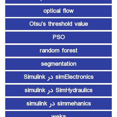
optical flow
Otsu’s threshold value
PSO
random forest
segmentation
simElectronics در Simulink
SimHydraulics در simulink
simmehanics در simulink
weka