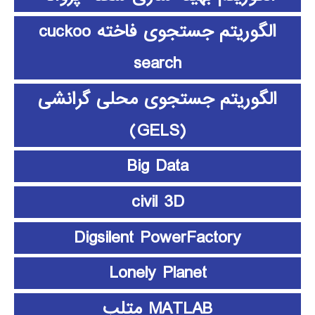
الگوریتم جستجوی فاخته cuckoo
search
الگوریتم جستجوی محلی گرانشی
(GELS)
Big Data
civil 3D
Digsilent PowerFactory
Lonely Planet
MATLAB متلب