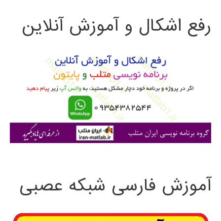
ت
Decomposition
رفع اشکال و آموزش آنلاین
ج
مقدمه
و
ای
بر
ب
پیاده
ر
سازی
ا
کامپیوتری
ی
با
:
MATLAB
آموزش فارسی شبکه عصبی