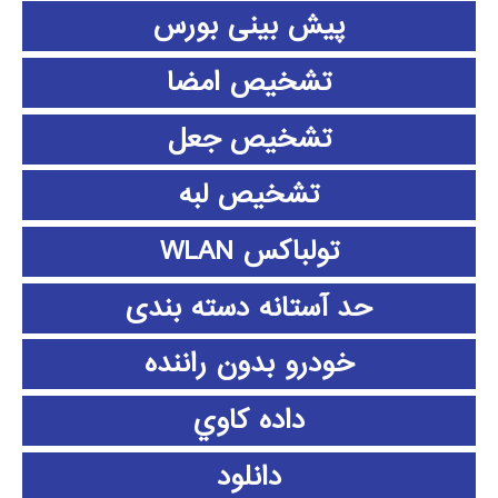
پیش بینی بورس
تشخیص امضا
تشخیص جعل
تشخیص لبه
تولباکس WLAN
حد آستانه دسته بندی
خودرو بدون راننده
داده كاوي
دانلود