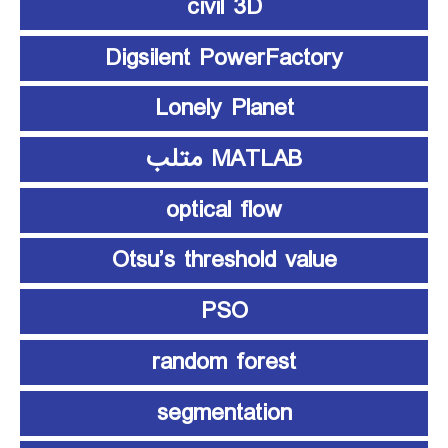
civil 3D
Digsilent PowerFactory
Lonely Planet
MATLAB متلب
optical flow
Otsu’s threshold value
PSO
random forest
segmentation