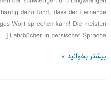
rnen der schwierigen und langwierigen
äufig dazu führt, dass der Lernende
ziges Wort sprechen kann! Die meisten
Lehrbücher in persischer Sprache […]
Hörbuch
بیشتر بخوانید »
zum
Erlernen
der
persischen