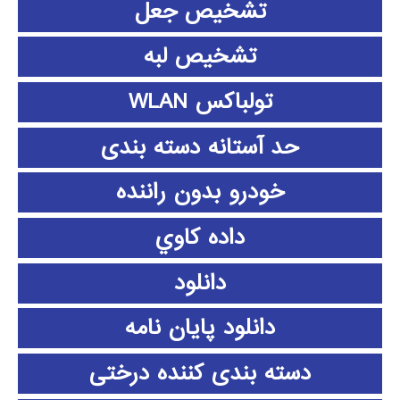
تشخیص جعل
تشخیص لبه
تولباکس WLAN
حد آستانه دسته بندی
خودرو بدون راننده
داده كاوي
دانلود
دانلود پايان نامه
دسته بندی کننده درختی