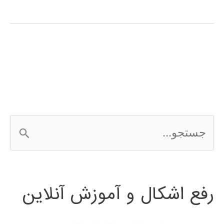
zum
Erlernen
der
persischen
Sprache
ج
س
ت
رفع اشکال و آموزش آنلاین
ج
و