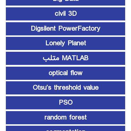
civil 3D
Digsilent PowerFactory
Lonely Planet
MATLAB متلب
optical flow
Otsu’s threshold value
PSO
random forest