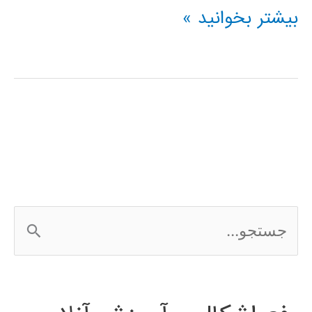
پردازش
بیشتر بخوانید »
دیجیتال
گفتار
با
استفاده
از
Matlab
ج
س
ت