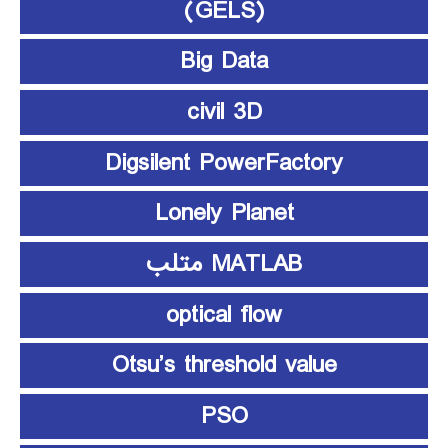
(GELS)
Big Data
civil 3D
Digsilent PowerFactory
Lonely Planet
MATLAB متلب
optical flow
Otsu’s threshold value
PSO