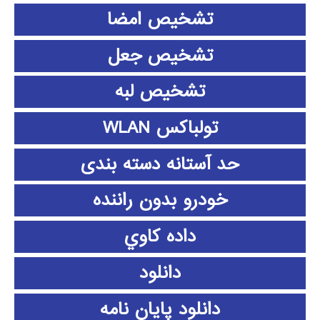
تشخیص امضا
تشخیص جعل
تشخیص لبه
تولباکس WLAN
حد آستانه دسته بندی
خودرو بدون راننده
داده كاوي
دانلود
دانلود پايان نامه