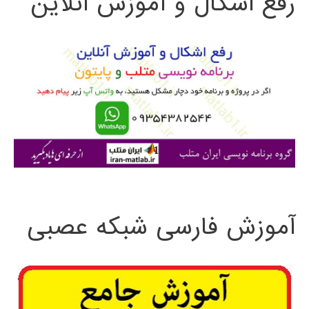
رفع اشکال و آموزش آنلاین
ج
و
ب
ر
ا
ی
:
آموزش فارسی شبکه عصبی