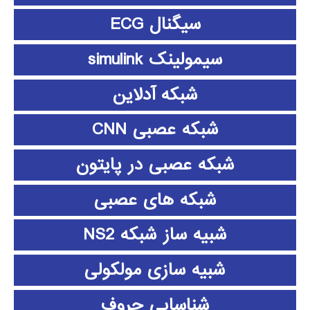
سیگنال ECG
سیمولینک simulink
شبکه آدلاین
شبکه عصبی CNN
شبکه عصبی در پایتون
شبکه های عصبی
شبیه ساز شبکه NS2
شبیه سازی مولکولی
شناسایی حروف