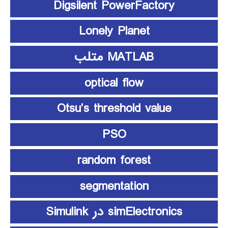
Digsilent PowerFactory
Lonely Planet
MATLAB متلب
optical flow
Otsu’s threshold value
PSO
random forest
segmentation
simElectronics در Simulink