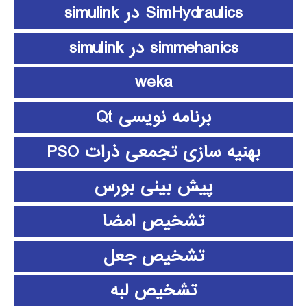
SimHydraulics در simulink
simmehanics در simulink
weka
برنامه نویسی Qt
بهنیه سازی تجمعی ذرات PSO
پیش بینی بورس
تشخیص امضا
تشخیص جعل
تشخیص لبه