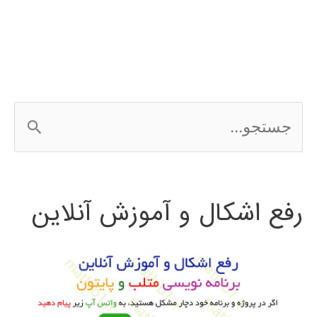
در
متلب
matlab
ج
س
ت
رفع اشکال و آموزش آنلاین
ج
و
ب
ر