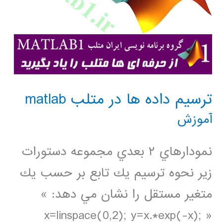
ترسيم داده ها در متلب matlab
آموزش
نمودارهاي ٢ بعدي مجموعه دستورات
زير نحوه ترسيم يك تابع بر حسب يك
متغير مستقل را نشان مي دهد: »
x=linspace(0,2); y=x.*exp(-x); »