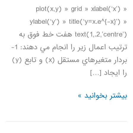
plot(x,y) » grid » xlabel(‘x’) »
ylabel(‘y’) » title(‘y=x.e^{-x}’) »
text(1,.2,’centre’) هفت خط فوق به
ترتيب اعمال زير را انجام مي دهند: 1-
بردار متغيرهاي مستقل (x) و تابع (y)
را ايجاد […]
ترسيم
بیشتر بخوانید »
داده
ها