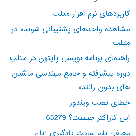
کاربردهای نرم افزار متلب
مشاهده واحدهای پشتیبانی شونده در
متلب
راهنمای برنامه نویسی پایتون در متلب
دوره پیشرفته و جامع مهندسی ماشین
های بدون راننده
خطای نصب ویندوز
این کاراکتر چیست؟ 65279
معرفي يك سايت يادگيري زبان