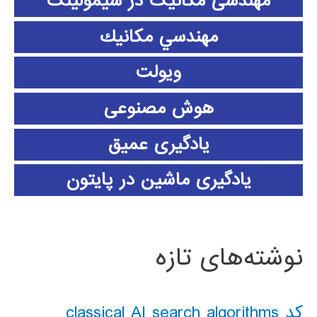
مهندسی مکانیک در سیمولینک
مهندسي مكانيك
ویولت
هوش مصنوعی
یادگیری عمیق
یادگیری ماشین در پایتون
نوشته‌های تازه
کد classical AI search algorithms