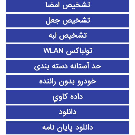
تشخیص امضا
تشخیص جعل
تشخیص لبه
تولباکس WLAN
حد آستانه دسته بندی
خودرو بدون راننده
داده كاوي
دانلود
دانلود پايان نامه