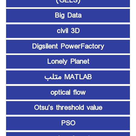
(GELS)
Big Data
civil 3D
Digsilent PowerFactory
Lonely Planet
MATLAB متلب
optical flow
Otsu’s threshold value
PSO