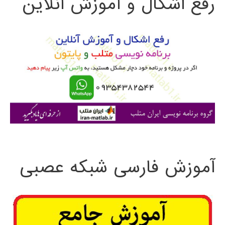
رفع اشکال و آموزش آنلاین
ج
و
ب
ر
ا
ی
:
آموزش فارسی شبکه عصبی