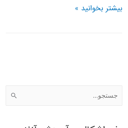
فیلم
بیشتر بخوانید »
آموزشی
فارسی
tensorflow
ج
س
ت