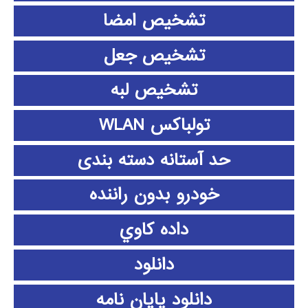
تشخیص امضا
تشخیص جعل
تشخیص لبه
تولباکس WLAN
حد آستانه دسته بندی
خودرو بدون راننده
داده كاوي
دانلود
دانلود پايان نامه