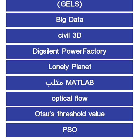
(GELS)
Big Data
civil 3D
Digsilent PowerFactory
Lonely Planet
MATLAB متلب
optical flow
Otsu’s threshold value
PSO