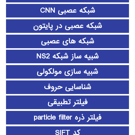
شبکه عصبی CNN
شبکه عصبی در پایتون
شبکه های عصبی
شبیه ساز شبکه NS2
شبیه سازی مولکولی
شناسایی حروف
فیلتر تطبیقی
فیلتر ذره particle filter
کد SIFT