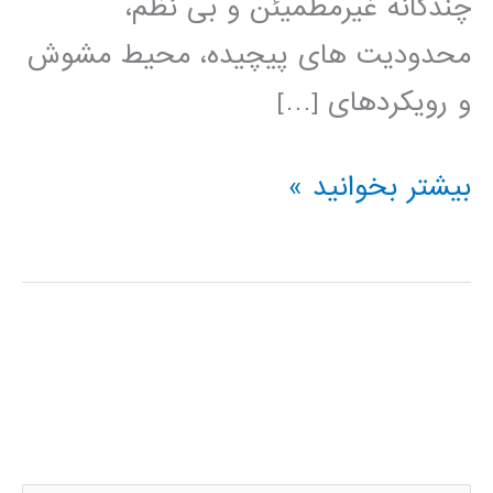
چندگانه غیرمطمیئن و بی نظم،
محدودیت های پیچیده، محیط مشوش
و رویکردهای […]
کتاب
بیشتر بخوانید »
الگوهای
هوش
محاسباتی
برای
مسئله
های