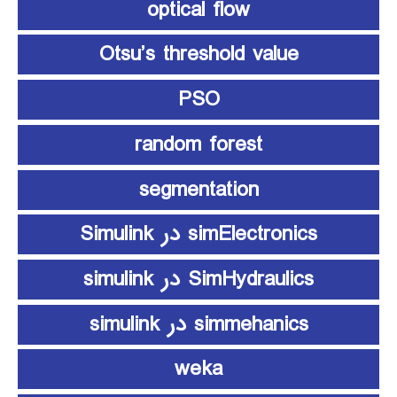
optical flow
Otsu’s threshold value
PSO
random forest
segmentation
simElectronics در Simulink
SimHydraulics در simulink
simmehanics در simulink
weka