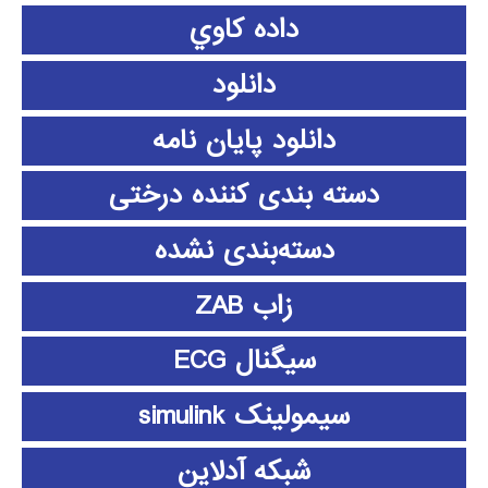
داده كاوي
دانلود
دانلود پايان نامه
دسته بندی کننده درختی
دسته‌بندی نشده
زاب ZAB
سیگنال ECG
سیمولینک simulink
شبکه آدلاین