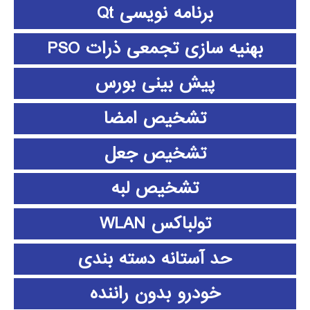
برنامه نویسی Qt
بهنیه سازی تجمعی ذرات PSO
پیش بینی بورس
تشخیص امضا
تشخیص جعل
تشخیص لبه
تولباکس WLAN
حد آستانه دسته بندی
خودرو بدون راننده