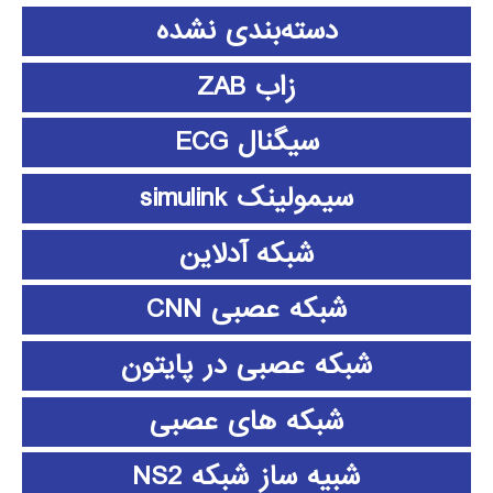
دسته‌بندی نشده
زاب ZAB
سیگنال ECG
سیمولینک simulink
شبکه آدلاین
شبکه عصبی CNN
شبکه عصبی در پایتون
شبکه های عصبی
شبیه ساز شبکه NS2