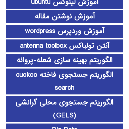
آموزش لینوکس ubuntu
آموزش نوشتن مقاله
آموزش وردپرس wordpress
آنتن تولباکس antenna toolbox
الگوریتم بهینه سازی شعله-پروانه
الگوریتم جستجوی فاخته cuckoo
search
الگوریتم جستجوی محلی گرانشی
(GELS)