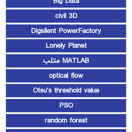
Big Data
civil 3D
Digsilent PowerFactory
Lonely Planet
MATLAB متلب
optical flow
Otsu’s threshold value
PSO
random forest