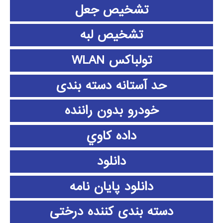
تشخیص جعل
تشخیص لبه
تولباکس WLAN
حد آستانه دسته بندی
خودرو بدون راننده
داده كاوي
دانلود
دانلود پايان نامه
دسته بندی کننده درختی