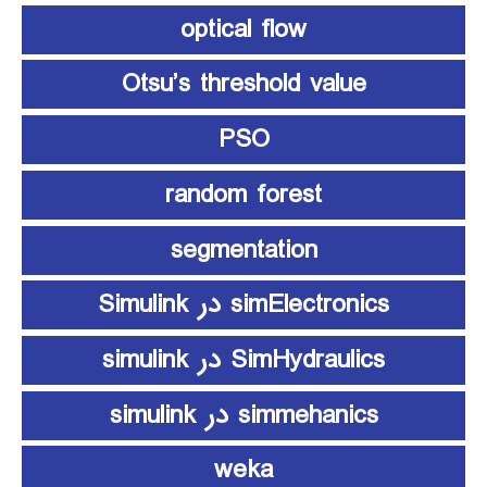
optical flow
Otsu’s threshold value
PSO
random forest
segmentation
simElectronics در Simulink
SimHydraulics در simulink
simmehanics در simulink
weka