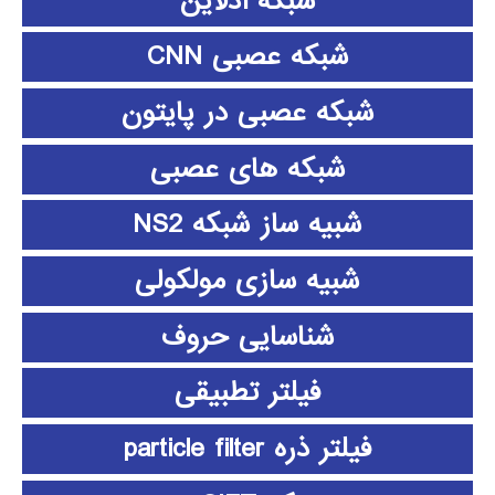
شبکه آدلاین
شبکه عصبی CNN
شبکه عصبی در پایتون
شبکه های عصبی
شبیه ساز شبکه NS2
شبیه سازی مولکولی
شناسایی حروف
فیلتر تطبیقی
فیلتر ذره particle filter