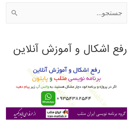
ج
س
ت
رفع اشکال و آموزش آنلاین
ج
و
ب
ر
ا
ی
: