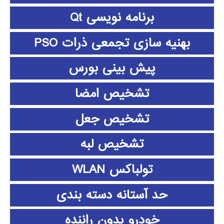
برنامه نویسی Qt
بهنیه سازی تجمعی ذرات PSO
پیش بینی بورس
تشخیص امضا
تشخیص جعل
تشخیص لبه
تولباکس WLAN
حد آستانه دسته بندی
خودرو بدون راننده