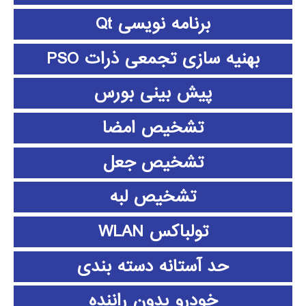
برنامه نویسی Qt
بهنیه سازی تجمعی ذرات PSO
پیش بینی بورس
تشخیص امضا
تشخیص جعل
تشخیص لبه
تولباکس WLAN
حد آستانه دسته بندی
خودرو بدون راننده