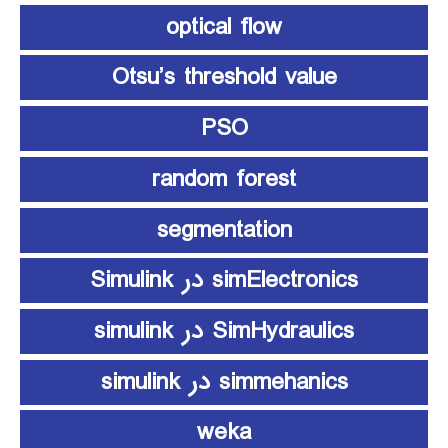
optical flow
Otsu’s threshold value
PSO
random forest
segmentation
simElectronics در Simulink
SimHydraulics در simulink
simmehanics در simulink
weka