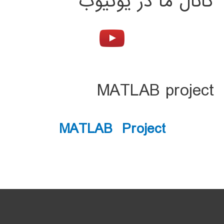
کانال ما در یوتیوب
MATLAB project
MATLAB Project