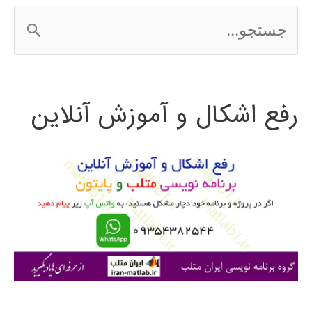
ج
س
ت
رفع اشکال و آموزش آنلاین
ج
و
ب
ر
ا
ی
: