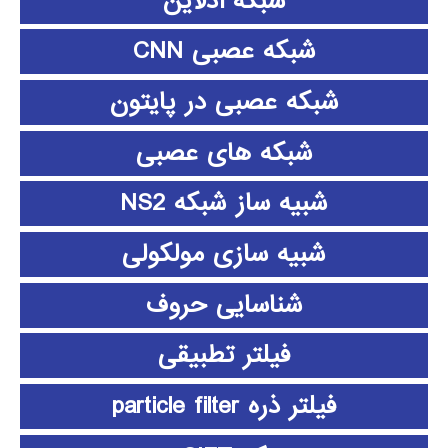
شبکه آدلاین
شبکه عصبی CNN
شبکه عصبی در پایتون
شبکه های عصبی
شبیه ساز شبکه NS2
شبیه سازی مولکولی
شناسایی حروف
فیلتر تطبیقی
فیلتر ذره particle filter