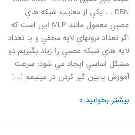
DBN . . يكي از معايب شبكه هاي
عصبي معمول مانند MLP اين است كه
اگر تعداد نرونهاي لايه مخفي و يا تعداد
لايه هاي شبكه عصبي را زياد بگيريم دو
مشكل اساسي ايجاد مي شود: سرعت
آموزش پايين گير كردن در مينيمم […]
فيلم
بیشتر بخوانید »
آموزش
فارسي