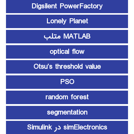
Digsilent PowerFactory
Lonely Planet
MATLAB متلب
optical flow
Otsu’s threshold value
PSO
random forest
segmentation
simElectronics در Simulink