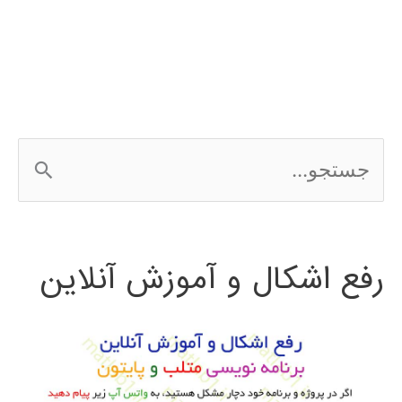
شبكه
باور
عميق
DBN
ج
س
ت
رفع اشکال و آموزش آنلاین
ج
و
ب
ر