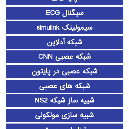
سیگنال ECG
سیمولینک simulink
شبکه آدلاین
شبکه عصبی CNN
شبکه عصبی در پایتون
شبکه های عصبی
شبیه ساز شبکه NS2
شبیه سازی مولکولی