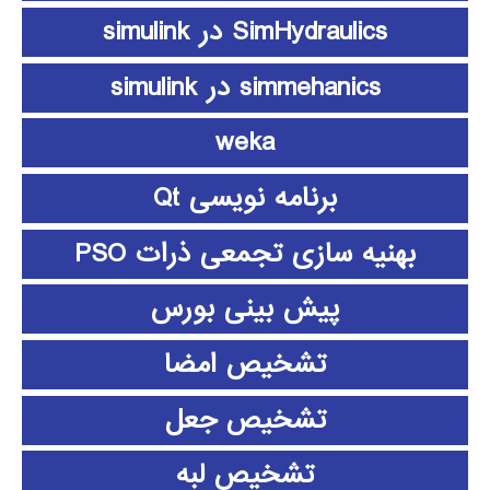
SimHydraulics در simulink
simmehanics در simulink
weka
برنامه نویسی Qt
بهنیه سازی تجمعی ذرات PSO
پیش بینی بورس
تشخیص امضا
تشخیص جعل
تشخیص لبه