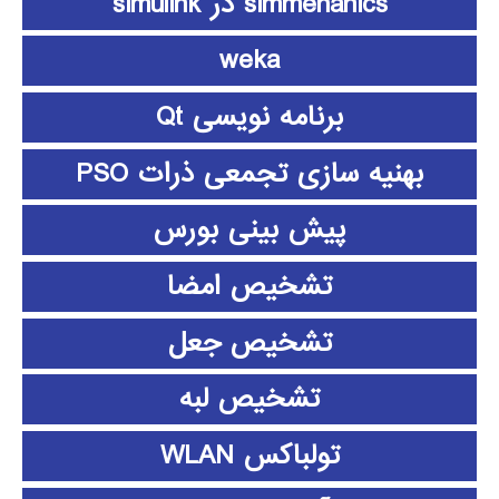
simmehanics در simulink
weka
برنامه نویسی Qt
بهنیه سازی تجمعی ذرات PSO
پیش بینی بورس
تشخیص امضا
تشخیص جعل
تشخیص لبه
تولباکس WLAN