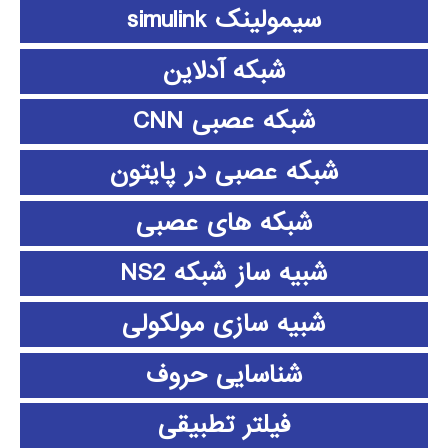
سیمولینک simulink
شبکه آدلاین
شبکه عصبی CNN
شبکه عصبی در پایتون
شبکه های عصبی
شبیه ساز شبکه NS2
شبیه سازی مولکولی
شناسایی حروف
فیلتر تطبیقی