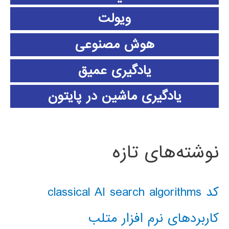
ویولت
هوش مصنوعی
یادگیری عمیق
یادگیری ماشین در پایتون
نوشته‌های تازه
کد classical AI search algorithms
کاربردهای نرم افزار متلب