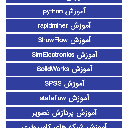
آموزش python
آموزش rapidminer
آموزش ShowFlow
آموزش SimElectronics
آموزش SolidWorks
آموزش SPSS
آموزش stateflow
آموزش پردازش تصویر
آموزش شبکه های کامپیوتری