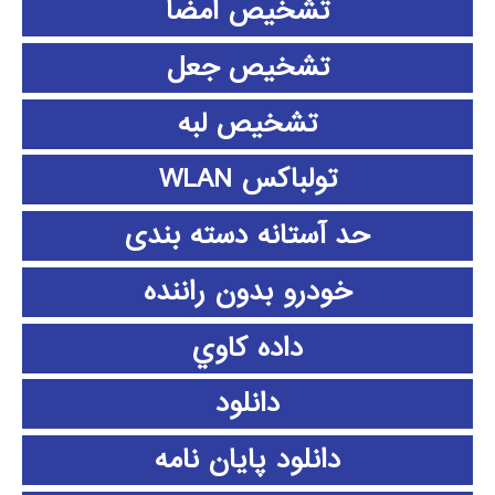
تشخیص امضا
تشخیص جعل
تشخیص لبه
تولباکس WLAN
حد آستانه دسته بندی
خودرو بدون راننده
داده كاوي
دانلود
دانلود پايان نامه