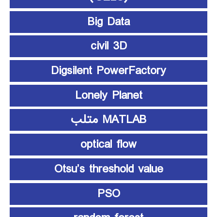
Big Data
civil 3D
Digsilent PowerFactory
Lonely Planet
MATLAB متلب
optical flow
Otsu’s threshold value
PSO