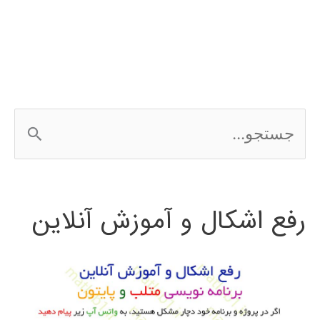
در
simulink
ج
س
ت
رفع اشکال و آموزش آنلاین
ج
و
ب
ر