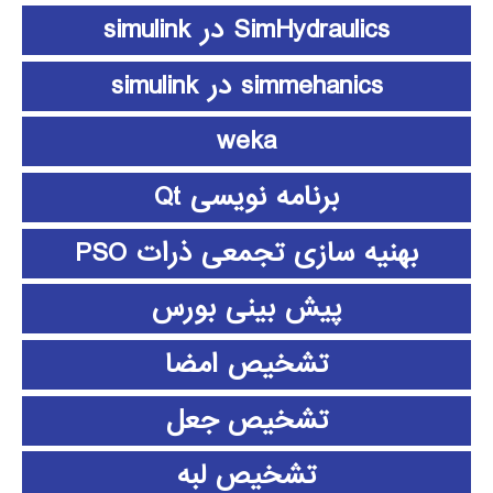
SimHydraulics در simulink
simmehanics در simulink
weka
برنامه نویسی Qt
بهنیه سازی تجمعی ذرات PSO
پیش بینی بورس
تشخیص امضا
تشخیص جعل
تشخیص لبه