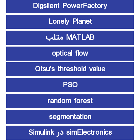
Digsilent PowerFactory
Lonely Planet
MATLAB متلب
optical flow
Otsu’s threshold value
PSO
random forest
segmentation
simElectronics در Simulink