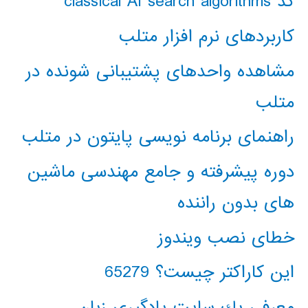
کد classical AI search algorithms
کاربردهای نرم افزار متلب
مشاهده واحدهای پشتیبانی شونده در
متلب
راهنمای برنامه نویسی پایتون در متلب
دوره پیشرفته و جامع مهندسی ماشین
های بدون راننده
خطای نصب ویندوز
این کاراکتر چیست؟ 65279
معرفي يك سايت يادگيري زبان