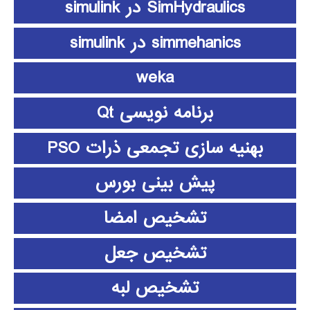
SimHydraulics در simulink
simmehanics در simulink
weka
برنامه نویسی Qt
بهنیه سازی تجمعی ذرات PSO
پیش بینی بورس
تشخیص امضا
تشخیص جعل
تشخیص لبه