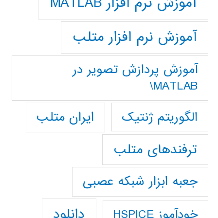
آموزش نرم افزار MATLAB
آموزش نرم افزار متلب
آموزش پردازش تصوير در
MATLAB\
ایران متلب
الگوریتم ژنتیک
ترفندهای متلب
جعبه ابزار شبکه عصبی
دانلود
خودآموز HSPICE