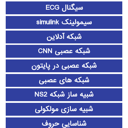
سیگنال ECG
سیمولینک simulink
شبکه آدلاین
شبکه عصبی CNN
شبکه عصبی در پایتون
شبکه های عصبی
شبیه ساز شبکه NS2
شبیه سازی مولکولی
شناسایی حروف