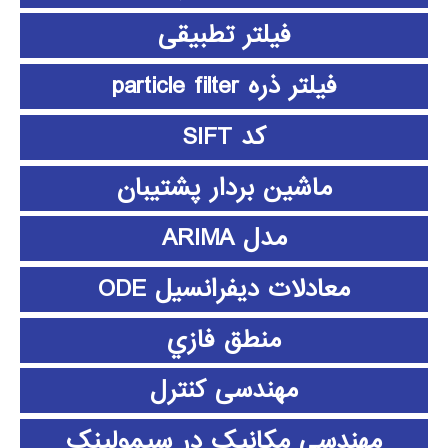
فیلتر تطبیقی
فیلتر ذره particle filter
کد SIFT
ماشین بردار پشتیبان
مدل ARIMA
معادلات دیفرانسیل ODE
منطق فازي
مهندسی کنترل
مهندسی مکانیک در سیمولینک