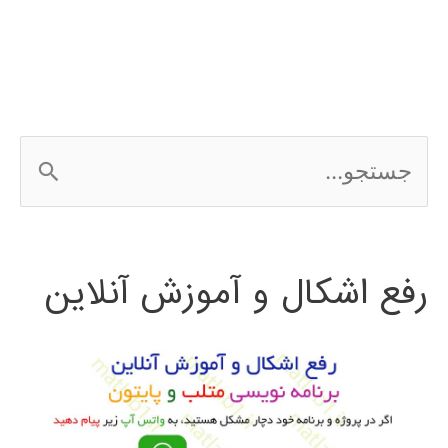
در
شناسایی
بیماری
ج
دیابت
س
ت
رفع اشکال و آموزش آنلاین
ج
و
ب
ر