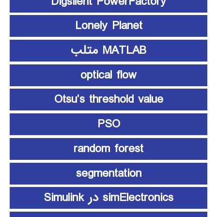
Digsilent PowerFactory
Lonely Planet
MATLAB متلب
optical flow
Otsu’s threshold value
PSO
random forest
segmentation
simElectronics در Simulink