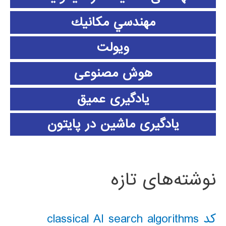
مهندسي مكانيك
ویولت
هوش مصنوعی
یادگیری عمیق
یادگیری ماشین در پایتون
نوشته‌های تازه
کد classical AI search algorithms