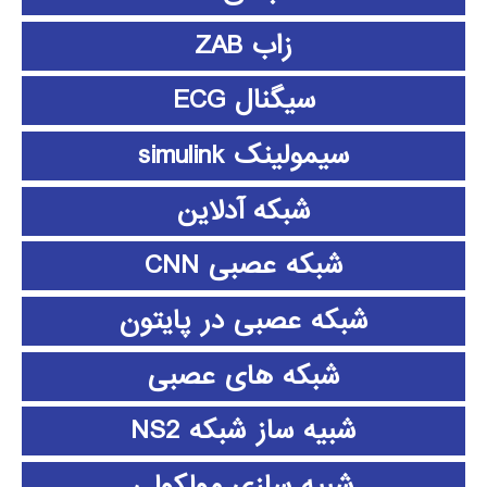
زاب ZAB
سیگنال ECG
سیمولینک simulink
شبکه آدلاین
شبکه عصبی CNN
شبکه عصبی در پایتون
شبکه های عصبی
شبیه ساز شبکه NS2
شبیه سازی مولکولی