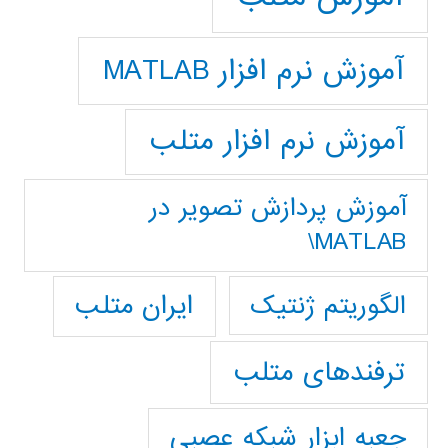
آموزش نرم افزار MATLAB
آموزش نرم افزار متلب
آموزش پردازش تصوير در
MATLAB\
ایران متلب
الگوریتم ژنتیک
ترفندهای متلب
جعبه ابزار شبکه عصبی