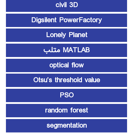
civil 3D
Digsilent PowerFactory
Lonely Planet
MATLAB متلب
optical flow
Otsu’s threshold value
PSO
random forest
segmentation