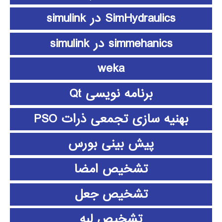
SimHydraulics در simulink
simmehanics در simulink
weka
برنامه نویسی Qt
بهنیه سازی تجمعی ذرات PSO
پیش بینی بورس
تشخیص امضا
تشخیص جعل
تشخیص لبه