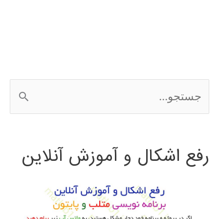
رگرسیون
regression
ج
س
ت
رفع اشکال و آموزش آنلاین
ج
و
ب