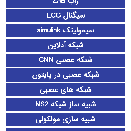
زاب ZAB
سیگنال ECG
سیمولینک simulink
شبکه آدلاین
شبکه عصبی CNN
شبکه عصبی در پایتون
شبکه های عصبی
شبیه ساز شبکه NS2
شبیه سازی مولکولی