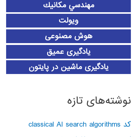
مهندسي مكانيك
ویولت
هوش مصنوعی
یادگیری عمیق
یادگیری ماشین در پایتون
نوشته‌های تازه
کد classical AI search algorithms