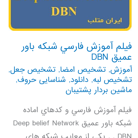
فيلم آموزش فارسي شبكه باور
عميق DBN
آموزش
,
تشخیص امضا
,
تشخیص جعل
,
تشخیص لبه
,
دانلود
,
شناسایی حروف
,
ماشین بردار پشتیبان
فيلم آموزش فارسي و كدهاي اماده
شبكه باور عميق Deep belief Network
DBN . . يكي از معايب شبكه هاي