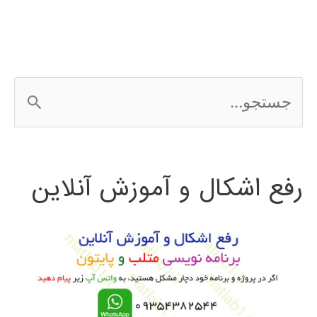
باور
عميق
DBN
ج
س
ت
رفع اشکال و آموزش آنلاین
ج
و
ب
ر
ا