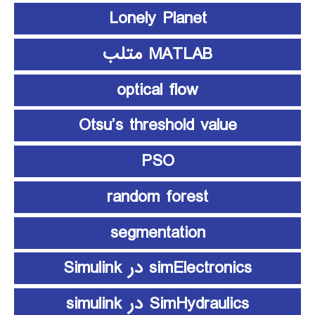
Lonely Planet
MATLAB متلب
optical flow
Otsu’s threshold value
PSO
random forest
segmentation
simElectronics در Simulink
SimHydraulics در simulink