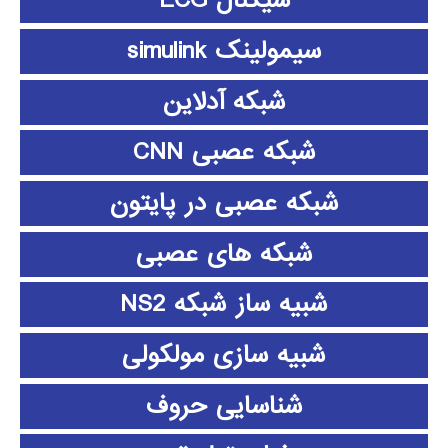
سیگنال ECG
سیمولینک simulink
شبکه آدلاین
شبکه عصبی CNN
شبکه عصبی در پایتون
شبکه های عصبی
شبیه ساز شبکه NS2
شبیه سازی مولکولی
شناسایی حروف