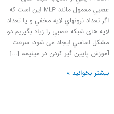
عصبي معمول مانند MLP اين است كه
اگر تعداد نرونهاي لايه مخفي و يا تعداد
لايه هاي شبكه عصبي را زياد بگيريم دو
مشكل اساسي ايجاد مي شود: سرعت
آموزش پايين گير كردن در مينيمم […]
فيلم
بیشتر بخوانید »
آموزش
فارسي
شبكه