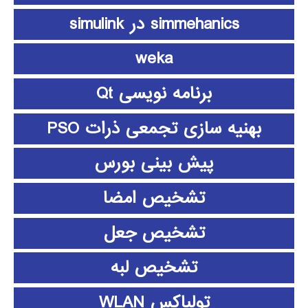
simmehanics در simulink
weka
برنامه نویسی Qt
بهنیه سازی تجمعی ذرات PSO
پیش بینی بورس
تشخیص امضا
تشخیص جعل
تشخیص لبه
تولباکس WLAN