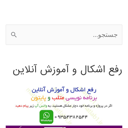
بالا
RFIC
ج
س
ت
رفع اشکال و آموزش آنلاین
ج
و
ب
ر
ا