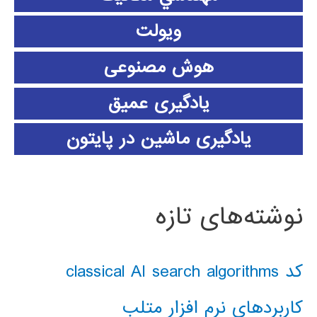
ویولت
هوش مصنوعی
یادگیری عمیق
یادگیری ماشین در پایتون
نوشته‌های تازه
کد classical AI search algorithms
کاربردهای نرم افزار متلب