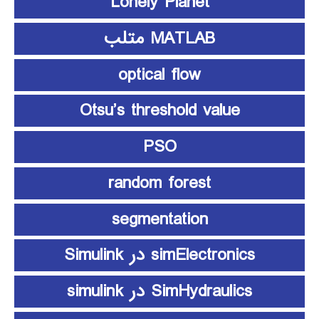
Lonely Planet
MATLAB متلب
optical flow
Otsu’s threshold value
PSO
random forest
segmentation
simElectronics در Simulink
SimHydraulics در simulink