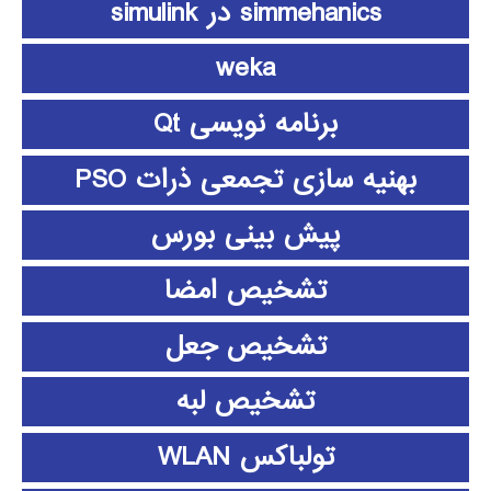
simmehanics در simulink
weka
برنامه نویسی Qt
بهنیه سازی تجمعی ذرات PSO
پیش بینی بورس
تشخیص امضا
تشخیص جعل
تشخیص لبه
تولباکس WLAN