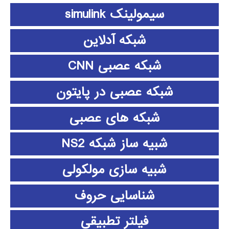
سیمولینک simulink
شبکه آدلاین
شبکه عصبی CNN
شبکه عصبی در پایتون
شبکه های عصبی
شبیه ساز شبکه NS2
شبیه سازی مولکولی
شناسایی حروف
فیلتر تطبیقی