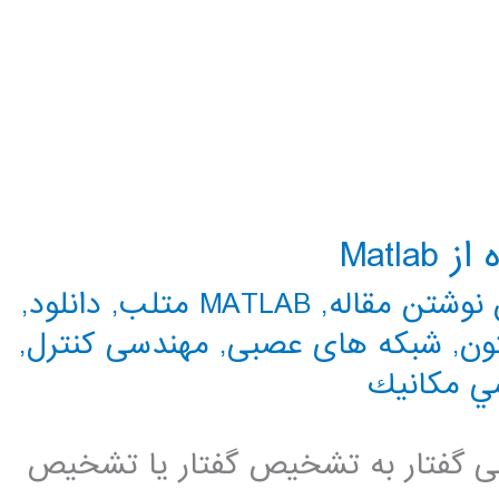
Matl
نوشتن مقاله
,
MATLAB متلب
,
دانلود
,
ون
,
شبکه های عصبی
,
مهندسی کنترل
,
ي مكانيك
لی گفتار به تشخیص گفتار یا تشخیص