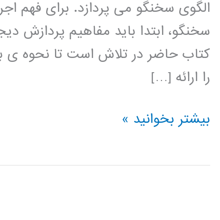
الگوی سخنگو می پردازد. برای فهم اج
سخنگو، ابتدا باید مفاهیم پردازش دیجی
کتاب حاضر در تلاش است تا نحوه ی بر
را ارائه […]
پردازش
بیشتر بخوانید »
دیجیتال
گفتار
با
استفاده